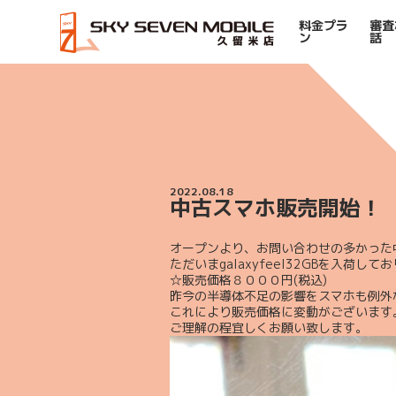
料金プラ
審査
ン
話
HOME
中古スマホ販売開始！
2022.08.18
中古スマホ販売開始！
オープンより、お問い合わせの多かった中
ただいまgalaxyfeel32GBを入荷して
☆販売価格８０００円(税込)
昨今の半導体不足の影響をスマホも例外
これにより販売価格に変動がございます
ご理解の程宜しくお願い致します。