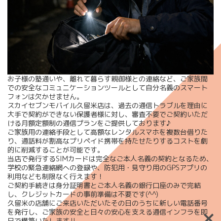
お子様の塾通いや、離れて暮らす親御様との連絡など、ご家族間
での安全なコミュニケーションツールとして自分名義のスマート
フォンは欠かせません。
スカイセブンモバイル久留米店は、過去の通信トラブルを理由に
大手で契約ができない保護者様に対し、審査不要でご契約いただ
ける月額定額制の通信プランをご提供しております♪
ご家族用の連絡手段として高額なレンタルスマホを複数台借りた
り、通話料が割高なプリペイド携帯を持たせたりするコストを劇
的に削減することが可能です。
当店で発行するSIMカードは完全なご本人名義の契約となるため、
学校の緊急連絡網への登録や、防犯用・見守り用のGPSアプリの
利用なども制限なく行えます！
ご契約手続きは身分証明書とご本人名義の銀行口座のみで完結
し、クレジットカードの事前準備は不要です(^^)
久留米の店舗にご来店いただいたその日のうちに新しい電話番号
を発行し、ご家族の安全と日々の安心を支える通信インフラを即
日で構築いたします‼