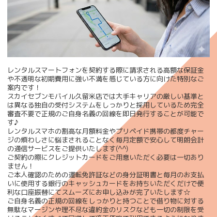
レンタルスマートフォンを契約する際に請求される高額な保証金
や不透明な初期費用に強い不満を感じている方に向けた特別なご
案内です！
スカイセブンモバイル久留米店では大手キャリアの厳しい基準と
は異なる独自の受付システムをしっかりと採用しているため完全
審査不要で正規のご自身名義の回線を即日発行することが可能で
す♪
レンタルスマホの割高な月額料金やプリペイド携帯の都度チャー
ジの煩わしさに悩まされることなく毎月定額で安心して明朗会計
の通信サービスをご提供いたします(^^)
ご契約の際にクレジットカードをご用意いただく必要は一切あり
ません！
ご本人確認のための運転免許証などの身分証明書と毎月のお支払
いに使用する銀行のキャッシュカードをお持ちいただくだけで便
利な口座振替にてスムーズにお申し込みが完了いたします☆
ご自身名義の正規の回線をしっかりと持つことで借り物に対する
無駄なマージンや理不尽な違約金のリスクなども一切の制限を受