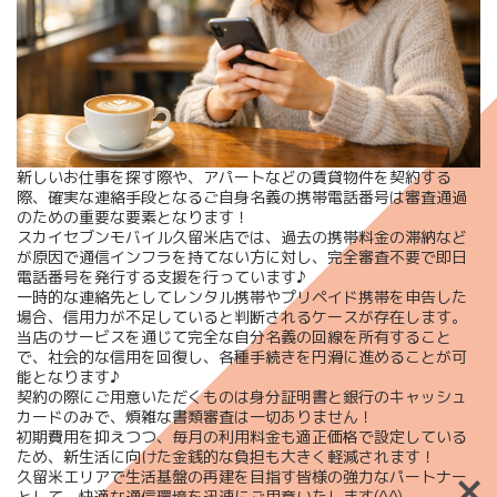
新しいお仕事を探す際や、アパートなどの賃貸物件を契約する
際、確実な連絡手段となるご自身名義の携帯電話番号は審査通過
のための重要な要素となります！
スカイセブンモバイル久留米店では、過去の携帯料金の滞納など
が原因で通信インフラを持てない方に対し、完全審査不要で即日
電話番号を発行する支援を行っています♪
一時的な連絡先としてレンタル携帯やプリペイド携帯を申告した
場合、信用力が不足していると判断されるケースが存在します。
当店のサービスを通じて完全な自分名義の回線を所有すること
で、社会的な信用を回復し、各種手続きを円滑に進めることが可
能となります♪
契約の際にご用意いただくものは身分証明書と銀行のキャッシュ
カードのみで、煩雑な書類審査は一切ありません！
初期費用を抑えつつ、毎月の利用料金も適正価格で設定している
ため、新生活に向けた金銭的な負担も大きく軽減されます！
久留米エリアで生活基盤の再建を目指す皆様の強力なパートナー
として、快適な通信環境を迅速にご用意いたします(^^)