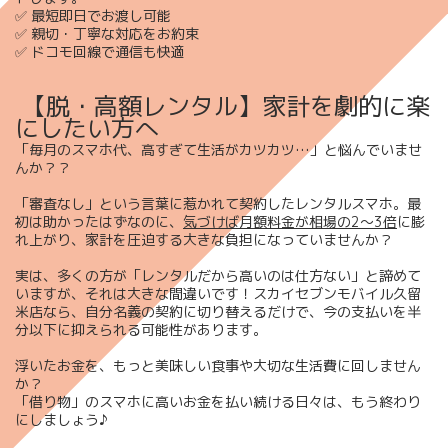
✅
最短即日でお渡し可能
✅ 親切・丁寧な対応をお約束
✅ ドコモ回線で通信も快適
【脱・高額レンタル】家計を劇的に楽
にしたい方へ
​「毎月のスマホ代、高すぎて生活がカツカツ…」と悩んでいませ
んか？？
「審査なし」という言葉に惹かれて契約したレンタルスマホ。最
初は助かったはずなのに、
気づけば月額料金が相場の2〜3倍
に膨
れ上がり、家計を圧迫する大きな負担になっていませんか？
実は、多くの方が「レンタルだから高いのは仕方ない」と諦めて
いますが、それは大きな間違いです！スカイセブンモバイル久留
米店なら、自分名義の契約に切り替えるだけで、今の支払いを半
分以下に抑えられる可能性があります。
浮いたお金を、もっと美味しい食事や大切な生活費に回しません
か？
「借り物」のスマホに高いお金を払い続ける日々は、もう終わり
にしましょう♪