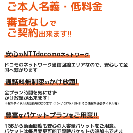
ご本人名義・低料金
審査なし
で
ご契約
出来ます!!
安心
NTTdocomo
の
ネットワーク
ドコモのネットワーク通信回線エリアなので、
安心して全
国へ繋がります
通話料無制限
かけ放題!
の
全プラン時間を気にせず
かけ放題が出来ます!
※有料ダイヤルは対象外になります（104 / 0570 / SMS その他有料通信ダイヤル等）
豊富
パケットプラン
ご用意!!
な
を
1GBから動画閲覧も安心の大容量パケットをご用意。
パケットは毎月変更可能で臨時パケットの追加もできま