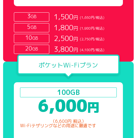
1,500
3
GB
円
(1,650円/税込)
1,800
5
GB
円
(1,980円/税込)
2,500
10
GB
円
(2,750円/税込)
3,800
20
GB
円
(4,180円/税込)
ポケットWi-Fiプラン
100GB
6,000
円
（6,600円 税込）
Wi-Fiテザリングなどの用途に最適です