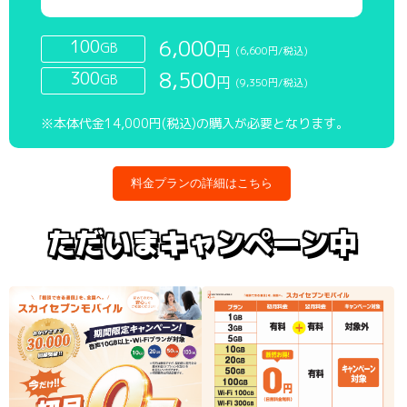
6,000
100
GB
円
(6,600円/税込)
8,500
300
GB
円
(9,350円/税込)
※本体代金14,000円(税込)の購入が必要となります。
料金プランの詳細はこちら
ただいまキャンペーン中