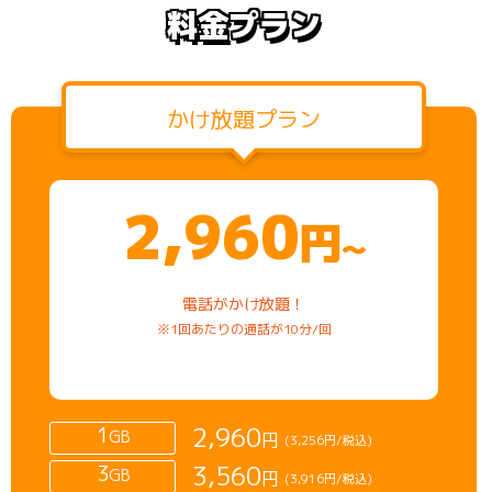
料金プラン
かけ放題プラン
2,960
円
～
電話がかけ放題！
※1回あたりの通話が10分/回
2,960
1
GB
円
(3,256円/税込)
3,560
3
GB
円
(3,916円/税込)