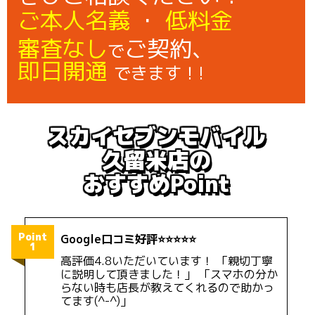
ご本人名義
・
低料金
審査なし
ご契約、
で
即日開通
できます！!
スカイセブンモバイル
久留米店の
おすすめPoint
Point
Google口コミ好評⭐️⭐️⭐️⭐️⭐️
1
高評価4.8いただいています！ 「親切丁寧
に説明して頂きました！」 「スマホの分か
らない時も店長が教えてくれるので助かっ
てます(^-^)」