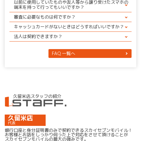
以前に使用していたものや友人等から譲り受けたスマホの
かたちをとっております。
端末を持って行ってもいいですか？
・接客中の際は終わり次第ご案内となりますので、お時
大丈夫ですが、端末代を完済しているものにしてくださ
間がかかる場合がございます。
審査に必要なものは何ですか？
い。
・不定休のためスタッフがいないときもあります。
身分証明書（総務省ガイドラインによる） ＋ 銀行口座
（ドコモ製、SIMフリー端末、SIMロック端末解除のみ
以上二点が事由となります。
キャッシュカードがないときはどうすればいいですか？
（キャッシュカード）
可）
先ずは電話もしくはラインにてお問い合わせください。
銀行口座の通帳とお届印をお持ちください。
ご不便をおかけしますが何卒ご理解の程宜しくお願い致
法人は契約できますか？
（お手続きにお時間がかかります）
します。
できません。個人の方のみになります。
FAQ 一覧へ
久留米店
スタッフの紹介
久留米店
代表
銀行口座と身分証明書のみで契約できるスカイセブンモバイル！
お客様とお話をしっかり伺った上で対応をさせて頂けることが
スカイセブンモバイルの最大の強みです。