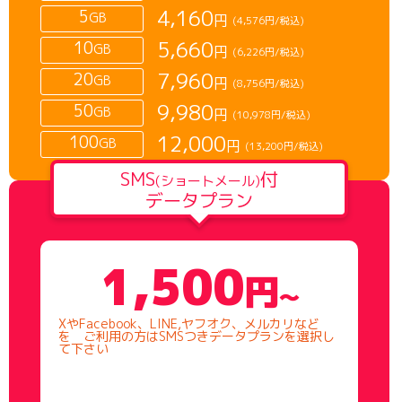
4,160
5
GB
円
(4,576円/税込)
5,660
10
GB
円
(6,226円/税込)
7,960
20
GB
円
(8,756円/税込)
9,980
50
GB
円
(10,978円/税込)
12,000
100
GB
円
(13,200円/税込)
SMS
付
(ショートメール)
データプラン
1,500
円
〜
XやFacebook、LINE,ヤフオク、メルカリなど
を ご利用の方はSMSつきデータプランを選択し
て下さい