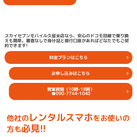
スカイセブンモバイル久留米店なら、安心のドコモ回線で乗り換
えも簡単。審査なしで身分証と銀行口座があればどなたでもご契
約できます!
料金プランはこちら
お申し込みはこちら
営業時間（10時-18時）
☎︎090-7744-1040
レンタルスマホ
他社の
をお使いの
必見!!
方も